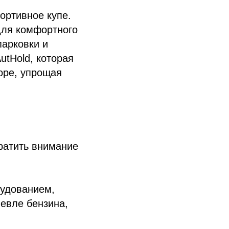
ртивное купе.
для комфортного
арковки и
utHold, которая
форе, упрощая
братить внимание
удованием,
шевле бензина,