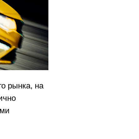
о рынка, на
ично
ыми