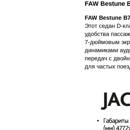
FAW Bestune 
FAW Bestune B
Этот седан D-кл
удобства пассаж
7-дюймовым экр
динамиками ауд
передач с двой
для частых поез